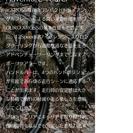
XROSS独自のコンパクトトライアン
グルフレームによる高い運動性能を持つ
DURO XROSSの基本性能をそのまま
に、12Speedのワイドレンジによりロン
グツーリングから過酷な道なき道を走る
アドベンチャーツーリングまでこなすス
ポーツツアラーです。
ハンドルバーは、4つのハンドポジション
が可能であらゆる走行シーンに適応する
ことが出来ます。走行時の安定感は大き
な特徴で疲れの軽減や走る楽しさを増幅
してくれます。
フロントとリアにキャリアを取り付け沢
山の荷物を積んでも安定した走りの出来