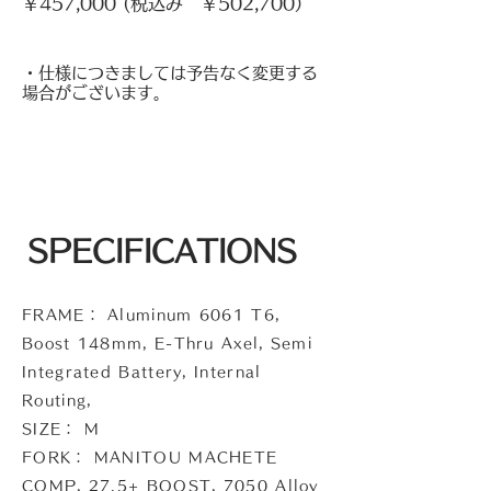
￥457
,000 (税込み ￥502,700）
・仕様につきましては予告なく変更する
場合がございます。
SPECIFICATIONS
FRAME： Aluminum 6061 T6,
Boost 148mm, E-Thru Axel, Semi
Integrated Battery, Internal
Routing,
SIZE： M
FORK： MANITOU MACHETE
COMP, 27.5+ BOOST, 7050 Alloy